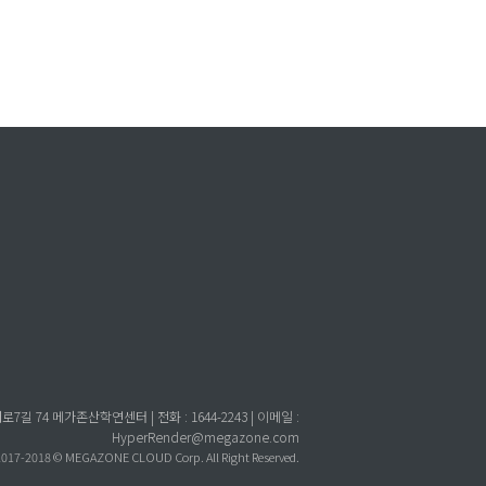
 74 메가존산학연센터 | 전화 : 1644-2243 | 이메일 :
HyperRender@megazone.com
2017-2018 © MEGAZONE CLOUD Corp. All Right Reserved.