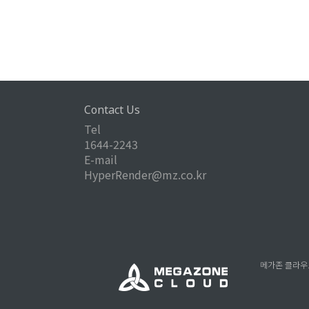
Contact Us
Tel
1644-2243
E-mail
HyperRender@mz.co.kr
메가존 클라우드 |